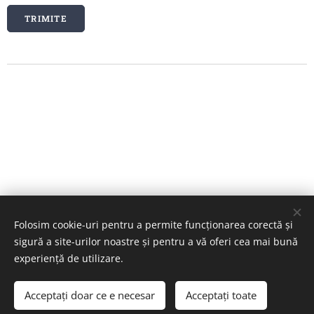
TRIMITE
Folosim cookie-uri pentru a permite funcționarea corectă și
sigură a site-urilor noastre și pentru a vă oferi cea mai bună
experiență de utilizare.
Imagini furnizate de
Pexels
Acceptați doar ce e necesar
Acceptați toate
Creat cu
Webnode
Cookie-uri
Începeți
Creați un site gratuit!