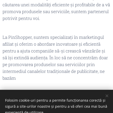
căutarea unei modalități eficiente și profitabile de a vă
promova produsele sau serviciile, suntem partenerul
potrivit pentru voi.
La PinShopper, suntem specializați în marketingul
afiliat și oferim o abordare inovatoare și eficientă
pentru a ajuta companiile să-și crească vânzările și
să își extindă audiența. În loc să ne concentrăm doar
pe promovarea produselor sau serviciilor prin
intermediul canalelor tradiționale de publicitate, ne
bazăm
Folosim cookie-uri pentru a permite funcționarea corectă și
sigură a site-urilor noastre și pentru a vă oferi cea mai bună
experiență de utilizare.